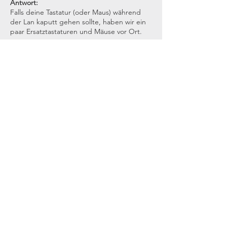
Antwort:
Falls deine Tastatur (oder Maus) während
der Lan kaputt gehen sollte, haben wir ein
paar Ersatztastaturen und Mäuse vor Ort.
Frage:
Wo kann ich parken?
Antwort:
Es befinden sich 15 Parkplätze direkt am
Rapid Lan Haus und weitere direkt
angrenzend.
Frage:
Wie alt muss ich sein?
Antwort:
Die Teilnahme an einer Rapid Lan Haus Lan
Party ist nur ab 18 Jahren gestattet.
Minderjährige haben keinen Zutritt.
Frage:
Ist Rauchen erlaubt?
Antwort:
Rauchen ist nur hinter dem Gebäude in
unserem eigenen Garten oder dem